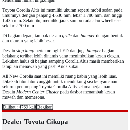
kendaraan ramah lingkungan.
Toyota Corolla Altis ini memiliki ukuran seperti mobil sedan pada
umumnya dengan panjang 4.630 mm, lebar 1.780 mm, dan tinggi
1.435 mm. Selain itu, memiliki jarak sumbu roda atau wheelbase
sekitar 2.700 mm.
Di bagian depan, tampak desain
grille
dan
bumper
dengan bentuk
dan ukuran yang lebih besar.
Desain
stop lamp
berteknologi LED dan juga
bumper
bagian
belakang terlihat lebih dinamis yang menimbulkan kesan elegan.
Lekukan halus di bagian samping Corolla Altis masih memberikan
tampilan menawan yang pasti Anda sukai.
All New Corolla saat ini memiliki ruang kabin yang lebih luas.
Dibekali fitur-fitur canggih untuk mendukung sisi kenyamanan
seluruh penumpang Toyota Corolla Altis selama perjalanan.
Desain
Modern Center Cluster
pada dasbor menambah kesan
mewah dan memesona.
Dilihat : 4769 kali
Bagikan
Dealer Toyota Cikupa