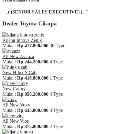
Frans Andika Pardosi
"...
( (SENIOR SALES EXECUTIVE) )
..."
Dealer Toyota Cikupa
Kijang Innova Zenix
Mulai :
Rp 417.800.000
30 Type
All New Avanza
Mulai :
Rp 244.200.000
4 Type
New Hilux S Cab
Mulai :
Rp 416.800.000
1 Type
New Camry
Mulai :
Rp 856.200.000
4 Type
All New Voxy
Mulai :
Rp 635.800.000
3 Type
All New Vios
Mulai :
Rp 375.800.000
2 Type