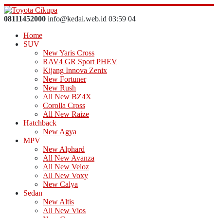
08111452000
info@kedai.web.id
03
:
59
04
Home
SUV
New Yaris Cross
RAV4 GR Sport PHEV
Kijang Innova Zenix
New Fortuner
New Rush
All New BZ4X
Corolla Cross
All New Raize
Hatchback
New Agya
MPV
New Alphard
All New Avanza
All New Veloz
All New Voxy
New Calya
Sedan
New Altis
All New Vios