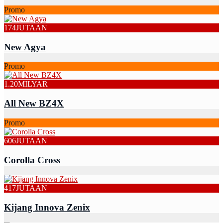
Promo
174
JUTAAN
New Agya
Promo
1.20
MILYAR
All New BZ4X
Promo
606
JUTAAN
Corolla Cross
417
JUTAAN
Kijang Innova Zenix