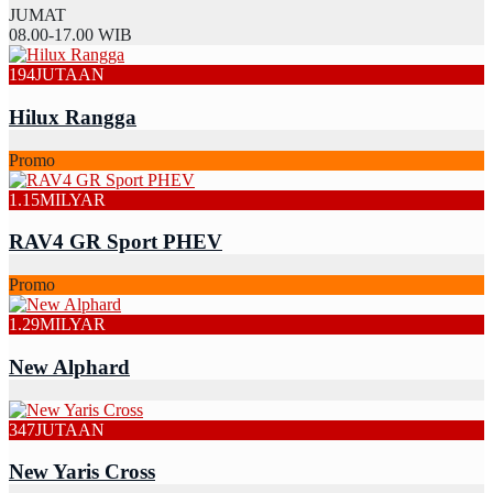
JUMAT
08.00-17.00
WIB
194
JUTAAN
Hilux Rangga
Promo
1.15
MILYAR
RAV4 GR Sport PHEV
Promo
1.29
MILYAR
New Alphard
347
JUTAAN
New Yaris Cross