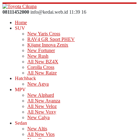
08111452000
info@kedai.web.id
11
:
39
17
Home
SUV
New Yaris Cross
RAV4 GR Sport PHEV
Kijang Innova Zenix
New Fortuner
New Rush
All New BZ4X
Corolla Cross
All New Raize
Hatchback
New Agya
MPV
New Alphard
All New Avanza
All New Veloz
All New Voxy
New Calya
Sedan
New Altis
All New Vios