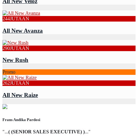
All New Veloz
244
JUTAAN
All New Avanza
290
JUTAAN
New Rush
Promo
262
JUTAAN
All New Raize
Frans Andika Pardosi
"...
( (SENIOR SALES EXECUTIVE) )
..."