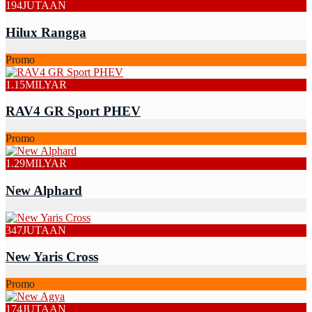
194
JUTAAN
Hilux Rangga
Promo
1.15
MILYAR
RAV4 GR Sport PHEV
Promo
1.29
MILYAR
New Alphard
347
JUTAAN
New Yaris Cross
Promo
174
JUTAAN