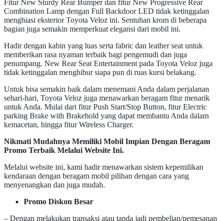
Fitur New Sturdy Rear Bumper dan fitur New Progressive Rear
Combination Lamp dengan Full Backdoor LED tidak ketinggalan
menghiasi eksterior Toyota Veloz ini. Sentuhan krom di beberapa
bagian juga semakin memperkuat elegansi dari mobil ini.
Hadir dengan kabin yang luas serta fabric dan leather seat untuk
memberikan rasa nyaman terbaik bagi pengemudi dan juga
penumpang. New Rear Seat Entertainment pada Toyota Veloz juga
tidak ketinggalan menghibur siapa pun di ruas kursi belakang.
Untuk bisa semakin baik dalam menemani Anda dalam perjalanan
sehari-hari, Toyota Veloz juga menawarkan beragam fitur menarik
untuk Anda. Mulai dari fitur Push Start/Stop Button, fitur Electric
parking Brake with Brakehold yang dapat membantu Anda dalam
kemacetan, hingga fitur Wireless Charger.
Nikmati Mudahnya Memiliki Mobil Impian Dengan Beragam
Promo Terbaik Melalui Website Ini.
Melalui website ini, kami hadir menawarkan sistem kepemilikan
kendaraan dengan beragam mobil pilihan dengan cara yang
menyenangkan dan juga mudah.
Promo Diskon Besar
– Dengan melakukan transaksi atau tanda jadi pembelian/pemesanan