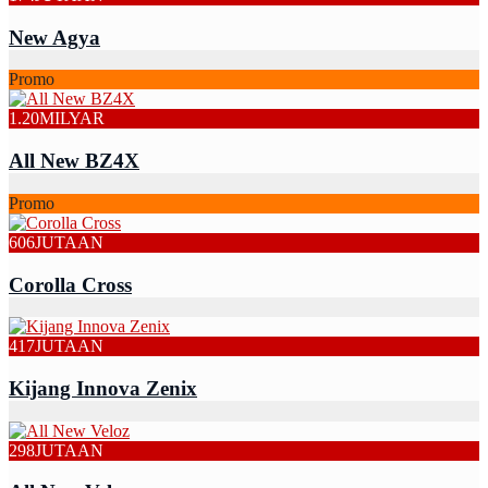
New Agya
Promo
1.20
MILYAR
All New BZ4X
Promo
606
JUTAAN
Corolla Cross
417
JUTAAN
Kijang Innova Zenix
298
JUTAAN